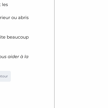
 les 
ieur ou abris 
site beaucoup 
us aider à la 
etour