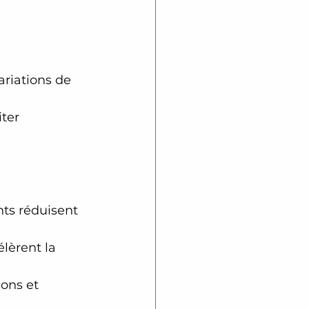
ariations de 
ter 
nts réduisent 
élèrent la 
cons et 