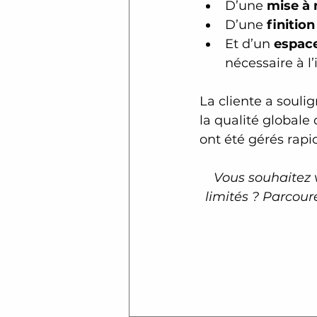
D’une 
mise à 
D’une 
finitio
Et d’un 
espac
nécessaire à l
La cliente a souli
la qualité global
ont été gérés rap
Vous souhaitez 
limités ? Parcour