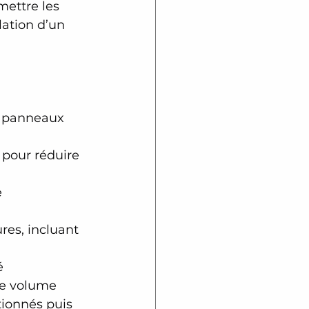
mettre les 
lation d’un 
 panneaux 
 pour réduire 
 
res, incluant 
é 
le volume 
itionnés puis 