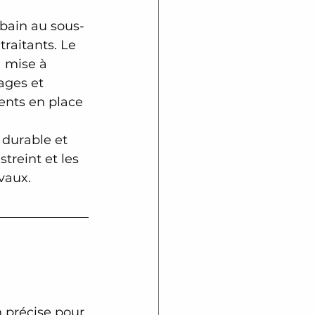
 bain au sous-
raitants. Le 
 mise à 
ages et 
ents en place 
 durable et 
treint et les 
vaux.
n précise pour 