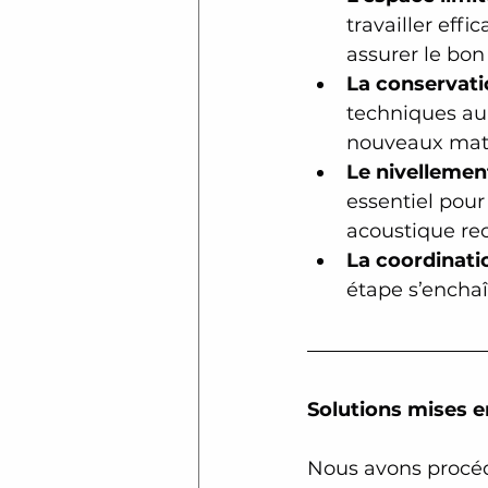
travailler eff
assurer le bon
La conservati
techniques au 
nouveaux matér
Le nivellemen
essentiel pour 
acoustique re
La coordinati
étape s’enchaî
Solutions mises e
Nous avons procédé