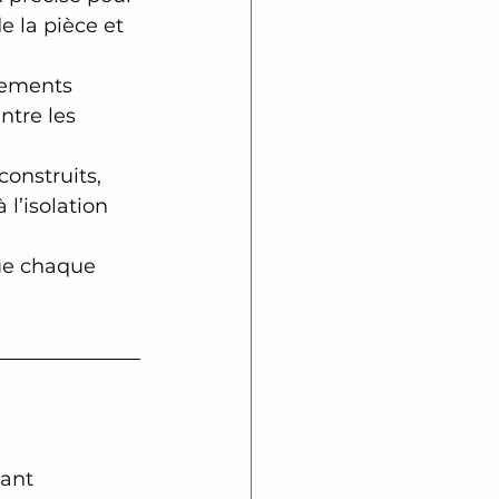
e la pièce et 
tements 
ntre les 
onstruits, 
l’isolation 
que chaque 
ant 