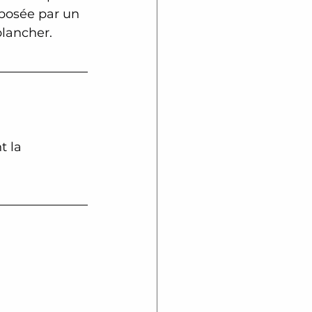
 posée par un 
plancher.
t la 