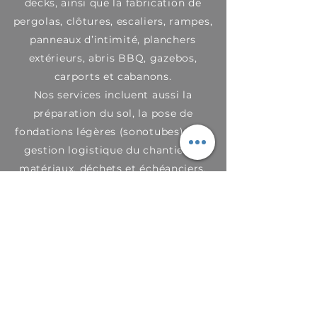
decks, ainsi que la fabrication de
pergolas, clôtures, escaliers, rampes,
panneaux d’intimité, planchers
extérieurs, abris BBQ, gazebos,
carports et cabanons.
Nos services incluent aussi la
préparation du sol, la pose de
fondations légères (sonotubes) et la
gestion logistique du chantier —
matériaux, déchets et échéanciers.
Chaque projet est exécuté avec soin
pour offrir un résultat durable,
esthétique et adapté à vos besoins.
Comment ça marche
?